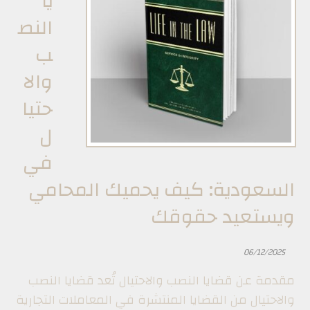
يا
النص
ب
والا
حتيا
ل
في
السعودية: كيف يحميك المحامي
ويستعيد حقوقك
06/12/2025
مقدمة عن قضايا النصب والاحتيال تُعد قضايا النصب
والاحتيال من القضايا المنتشرة في المعاملات التجارية