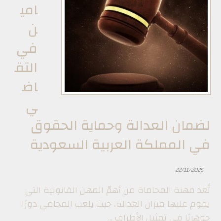
امي
ن
في
التق
اض
ي
لضمان العدالة وحماية الحقوق
في المملكة العربية السعودية
22/11/2025
تُعد مهنة المحاماة من أهمّ المهن القانونية التي
يقوم عليها ميزان العدالة، حيث يلعب المحامي دورًا
جوهريًا في تمثيل الأطراف ...