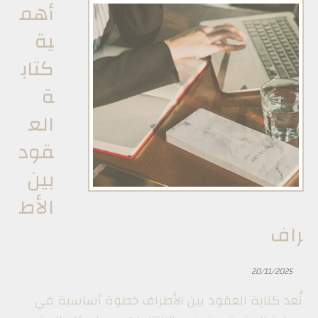
أهم
ية
كتاب
ة
الع
قود
بين
الأط
راف
20/11/2025
تُعد كتابة العقود بين الأطراف خطوة أساسية في