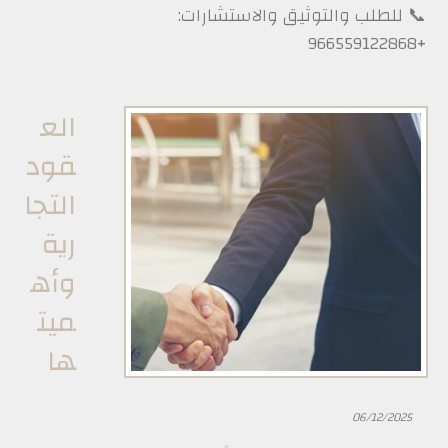
📞 للطلب والتوثيق والاستشارات:
+966559122868
‏الع
قود
التجا
رية
وأه
ميت
ها ‏
06/12/2025