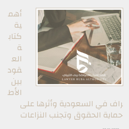
أهم
ية
كتاب
ة
الع
قود
بين
الأط
راف في السعودية وأثرها على
حماية الحقوق وتجنب النزاعات