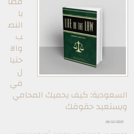
قضا
يا
النص
ب
والا
حتيا
ل
في
السعودية: كيف يحميك المحامي
ويستعيد حقوقك
06/12/2025