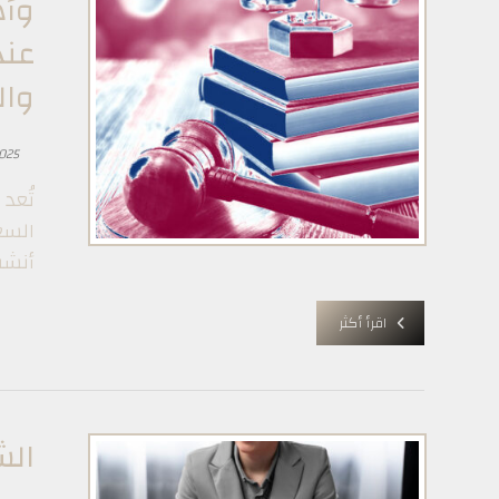
وأه
عند
وال
025
تُعد
السع
أنشط
اقرأ أكثر
‏ال